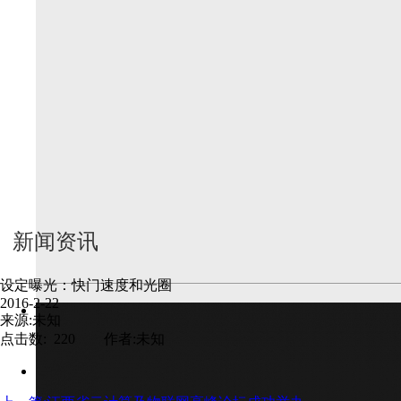
新闻资讯
设定曝光：快门速度和光圈
2016-2-22
来源:未知
点击数: 220 作者:未知