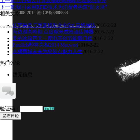
上一篇:江西省云计算及物联网高峰论坛成功举办
下一篇:我司采用RFID技术为消费者构筑“防火墙”
版权所有 2008-2012 湘ICP备8888888
相关文章
传苹果曾与惠普研发企业Siri 最终搁浅
2016-2-22
owered by MetInfo 5.3.2 ©2008-2013 www.metinfo.cn
海边游高峰期 百度糯米成抢酒店神器
2016-2-22
美的冰箱四天一度电开创节能新门槛
2016-2-22
返回顶部
Parallels即将亮相2014 Macworl
2016-2-22
个人中心
京狮商城未来为您装点魅力人生
2016-2-22
购物车
热门评论
暂无信息
验证码：
发布评论